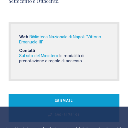
Settecento e Ottocento.
Web
Biblioteca Nazionale di Napoli "Vittorio
Emanuele III"
Contatti
Sul sito del Ministero
le modalità di
prenotazione e regole di accesso
EMAIL
390-8178191