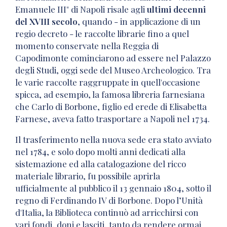
Emanuele III" di Napoli risale agli
ultimi decenni
del XVIII secolo
, quando - in applicazione di un
regio decreto - le raccolte librarie fino a quel
momento conservate nella Reggia di
Capodimonte cominciarono ad essere nel Palazzo
degli Studi, oggi sede del Museo Archeologico. Tra
le varie raccolte raggruppate in quell'occasione
spicca, ad esempio, la famosa libreria farnesiana
che Carlo di Borbone, figlio ed erede di Elisabetta
Farnese, aveva fatto trasportare a Napoli nel 1734.
Il trasferimento nella nuova sede era stato avviato
nel 1784, e solo dopo molti anni dedicati alla
sistemazione ed alla catalogazione del ricco
materiale librario, fu possibile aprirla
ufficialmente al pubblico il 13 gennaio 1804, sotto il
regno di Ferdinando IV di Borbone. Dopo l’Unità
d'Italia, la Biblioteca continuò ad arricchirsi con
vari fondi, doni e lasciti, tanto da rendere ormai