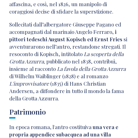
affascina, e così, nel 1826, un manipolo di
coraggiosi decise di sfidare la superstizione.
Sollecitati dall’albergatore Giuseppe Pagano ed
accompagnati dal marinaio Angelo Ferraro,
i
pittori tedeschi August Kopisch ed Ernst Fries
si
avventurarono nell’antro, restandone stregati. Il
resoconto di Kopisch, intitolato
La scoperta della
Grotta Azzurra,
pubblicato nel 1838, contribuì,
insieme al racconto
La favola della Grotta Azzurra
di Wilhelm Waiblinger (1828) e al romanzo
L'improvvisatore
(1835) di Hans Christian
Andersen, a diffondere in tutto il mondo la fama
della Grotta Azzurra.
Patrimonio
In epoca romana, l'antro costituiva
una vera e
propria appendice subacquea ad una villa